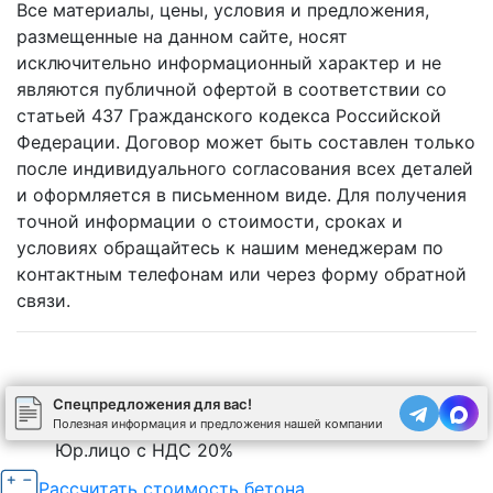
Все материалы, цены, условия и предложения,
размещенные на данном сайте, носят
исключительно информационный характер и не
являются публичной офертой в соответствии со
статьей 437 Гражданского кодекса Российской
Федерации. Договор может быть составлен только
после индивидуального согласования всех деталей
и оформляется в письменном виде. Для получения
точной информации о стоимости, сроках и
условиях обращайтесь к нашим менеджерам по
контактным телефонам или через форму обратной
связи.
Наличный
Банковской
Сбербанк
Онлайн
Спецпредложения для вас!
расчёт
картой
Онлайн
оплата
Полезная информация и предложения нашей компании
Юр.лицо с НДС 20%
Рассчитать стоимость бетона