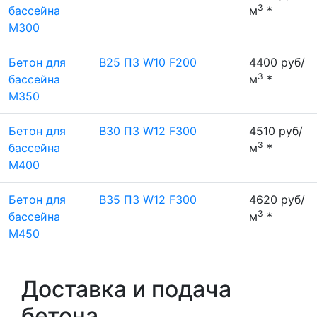
3
бассейна
м
*
М300
Бетон для
B25 П3 W10 F200
4400 руб/
3
бассейна
м
*
М350
Бетон для
B30 П3 W12 F300
4510 руб/
3
бассейна
м
*
М400
Бетон для
B35 П3 W12 F300
4620 руб/
3
бассейна
м
*
М450
Доставка и подача
бетона