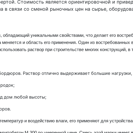
фертой. Стоимость является ориентировочной и приве
а в связи со сменой рыночных цен на сырье, оборудов
л
, обладающий уникальными свойствами, что делает его востре
а меняется и
область
его применения. Один из востребованных 
использовать
раствор
при строительстве многих конструкций, в
 бордюров.
Раствор
отлично выдерживает большие нагрузки, 
ородок;
од дом любой высоты;
юров.
температур и воздействию влаги, его применяют для устройства
амзитобетон М 300
по умеренной
цене
. Смесь этой
марки имеет 