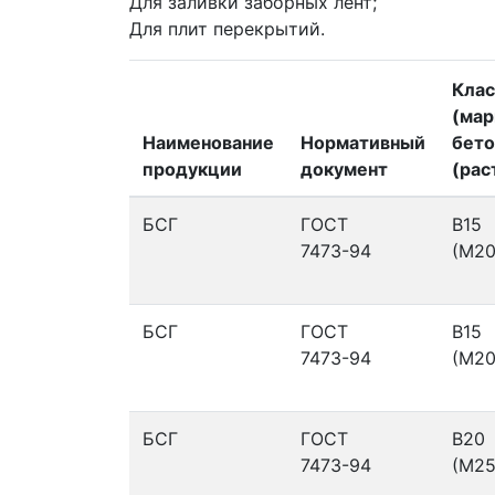
Для заливки заборных лент;
Для плит перекрытий.
Клас
(мар
Наименование
Нормативный
бето
продукции
документ
(рас
БСГ
ГОСТ
В15
7473-94
(М20
БСГ
ГОСТ
В15
7473-94
(М20
БСГ
ГОСТ
В20
7473-94
(М25