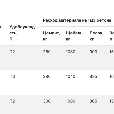
Расход материала на 1м3 бетона
о-
Удобоуклад-
сть,
Цемент,
Щебень,
Песок,
В
П
кг
кг
кг
л
П2
260
1080
900
15
П3
280
1040
895
16
П2
300
1080
865
15