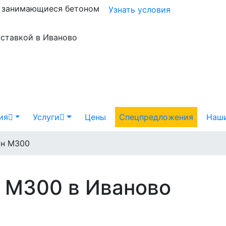
и занимающиеся бетоном
Узнать условия
оставкой в Иваново
ия
Услуги
Цены
Спецпредложения
Наши
он М300
 М300 в Иваново