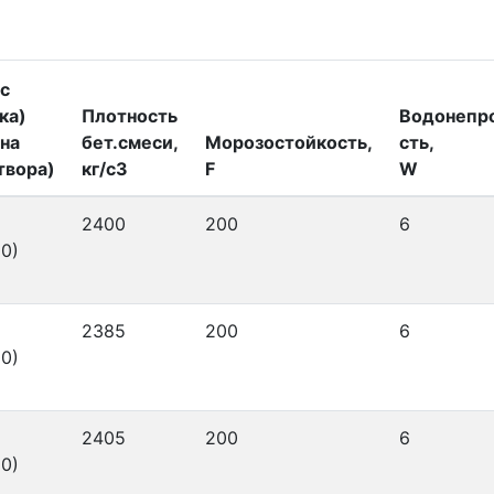
с
ка)
Плотность
Водонепр
на
бет.смеси,
Морозостойкость,
сть,
твора)
кг/с3
F
W
2400
200
6
0)
2385
200
6
0)
2405
200
6
0)