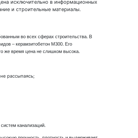
дена исключительно в информационных
ание и строительные материалы.
бованным во всех сферах строительства. В
видов –
керамзитобетон М300
. Его
 то же время
цена
не слишком высока.
не рассыпаясь;
 систем канализаций.
высокую прочность, плотность и выдерживает